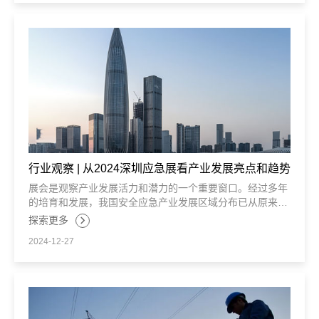
行业观察 | 从2024深圳应急展看产业发展亮点和趋势
展会是观察产业发展活力和潜力的一个重要窗口。经过多年
的培育和发展，我国安全应急产业发展区域分布已从原来的
“两带一轴”空间格局，迈向长三角、粤港澳和京津冀三大区
探索更多
域引领，中西部协同发展的新局面。
2024-12-27