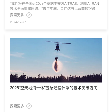
“我们将在全国近20万个基站中安装AITRAS，利用AI-RAN
技术全面重建网络。”去年年底，英伟达与运营商软银联合
公开了一个大计划——基于AI-RAN架构重塑移动通信网
探索更多
络。
2024-12-27
2025“空天地海一体”应急通信体系的技术突破方向
探索更多